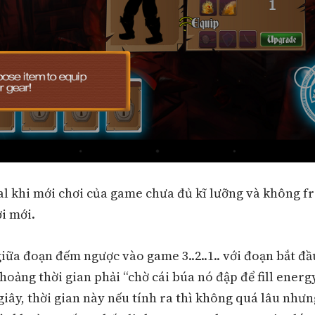
al khi mới chơi của game chưa đủ kĩ lưỡng và không f
i mới.
giữa đoạn đếm ngược vào game 3..2..1.. với đoạn bắt đầ
hoảng thời gian phải “chờ cái búa nó đập để fill energ
giây, thời gian này nếu tính ra thì không quá lâu nhưn