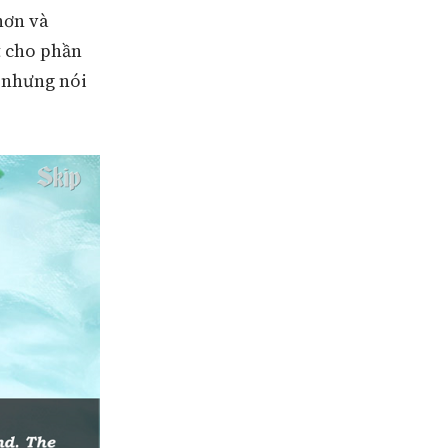
hơn và
t cho phần
m nhưng nói