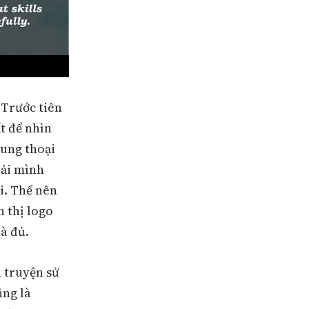
 Trước tiên
t để nhìn
hung thoại
hải mình
i. Thế nên
 thị logo
là đủ.
n truyện sử
ũng là