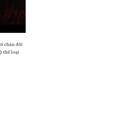
ơi chán đời
ộ thể loại