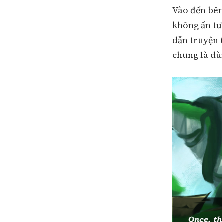
Vào đến bên
không ấn tư
dẫn truyện 
chung là dù