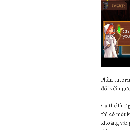
Phần tutori
đối với ngườ
Cụ thể là ở 
thì có một k
khoảng vài 