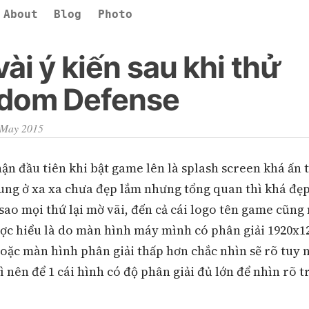
About
Blog
Photo
ài ý kiến sau khi thử
dom Defense
 May 2015
ận đầu tiên khi bật game lên là splash screen khá ấn 
ung ở xa xa chưa đẹp lắm nhưng tổng quan thì khá đẹ
sao mọi thứ lại mờ vãi, đến cả cái logo tên game cũng
ược hiểu là do màn hình máy mình có phân giải 1920x12
hoặc màn hình phân giải thấp hơn chắc nhìn sẽ rõ tuy 
ì nên để 1 cái hình có độ phân giải đủ lớn để nhìn rõ