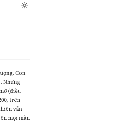
tượng. Con
p. Nhưng
 mờ (điều
00, trên
nhiên vẫn
 trên mọi màn